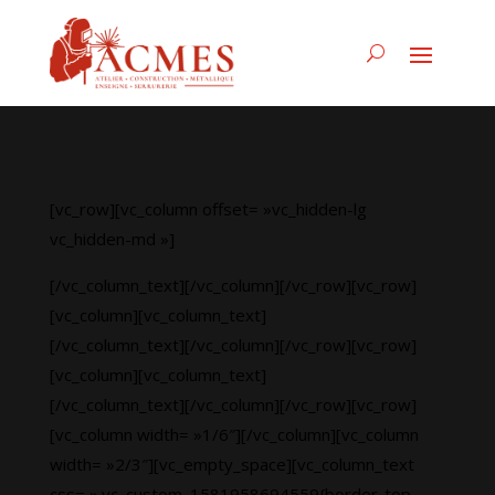
[vc_row][vc_column offset= »vc_hidden-lg
vc_hidden-md »]
[/vc_column_text][/vc_column][/vc_row][vc_row]
[vc_column][vc_column_text]
[/vc_column_text][/vc_column][/vc_row][vc_row]
[vc_column][vc_column_text]
[/vc_column_text][/vc_column][/vc_row][vc_row]
[vc_column width= »1/6″][/vc_column][vc_column
width= »2/3″][vc_empty_space][vc_column_text
css= ».vc_custom_1581958694559{border-top-