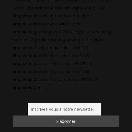
width: 2px !important;border-right-width: 2px
!important;border-bottom-width: 2px
!important;border-left-width: 2px
!important;padding-top: 20px !important;padding-
bottom: 20px !important;padding-left: 150px
!important;background-color: #d1111c
!important;border-left-color: #bf2b18
!important;border-right-color: #bf2b18
!important;border-top-color: #bf2b18
!important;border-bottom-color: #bf2b18
!important;} »]