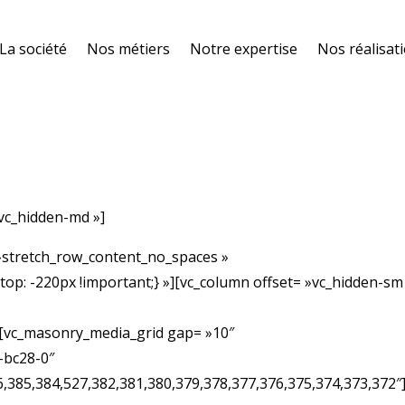
La société
Nos métiers
Notre expertise
Nos réalisat
 vc_hidden-md »]
 »stretch_row_content_no_spaces »
p: -220px !important;} »][vc_column offset= »vc_hidden-sm
][vc_masonry_media_grid gap= »10″
-bc28-0″
6,385,384,527,382,381,380,379,378,377,376,375,374,373,372″