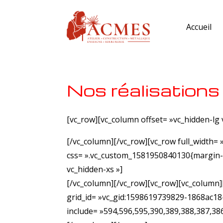
Accueil
Nos réalisations
[vc_row][vc_column offset= »vc_hidden-lg
[/vc_column][/vc_row][vc_row full_width=
css= ».vc_custom_1581950840130{margin-to
vc_hidden-xs »]
[/vc_column][/vc_row][vc_row][vc_column
grid_id= »vc_gid:1598619739829-1868ac18
include= »594,596,595,390,389,388,387,38